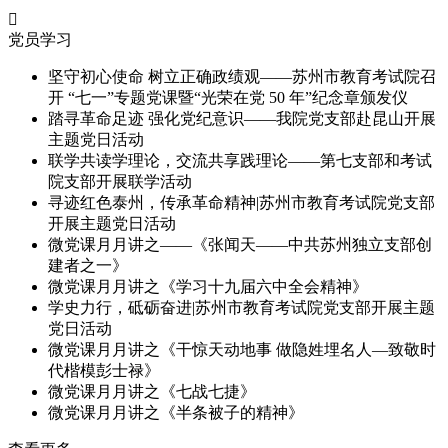

党员学习
坚守初心使命 树立正确政绩观——苏州市教育考试院召
开 “七一”专题党课暨“光荣在党 50 年”纪念章颁发仪
踏寻革命足迹 强化党纪意识——我院党支部赴昆山开展
主题党日活动
联学共读学理论，交流共享践理论——第七支部和考试
院支部开展联学活动
寻迹红色泰州，传承革命精神|苏州市教育考试院党支部
开展主题党日活动
微党课月月讲之——《张闻天——中共苏州独立支部创
建者之一》
微党课月月讲之《学习十九届六中全会精神》
学史力行，砥砺奋进|苏州市教育考试院党支部开展主题
党日活动
微党课月月讲之《干惊天动地事 做隐姓埋名人—致敬时
代楷模彭士禄》
微党课月月讲之《七战七捷》
微党课月月讲之《半条被子的精神》