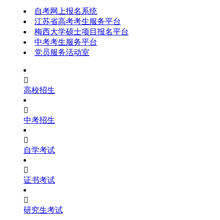
自考网上报名系统
江苏省高考考生服务平台
梅西大学硕士项目报名平台
中考考生服务平台
党员服务活动室

高校招生

中考招生

自学考试

证书考试

研究生考试