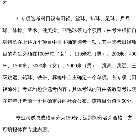
分。
3.
专项选考科目设有田径、篮球、排球、足球、乒乓
球、体操、武术、健美操、羽毛球等九个项目，由考生根据自
身特长在上述九个项目中自主确定选考一项，其中选考田径项
目的考生必须在
100
米
栏（女）、
110
米
栏（男）、
200
米
、
400
米
、
1500
米
、
3000
米
（女）、
5000
米
（男）、跳高、跳远、三
级跳远、铅球、铁饼、标枪中自主确定一个单项。各专项（田
径除外）考试均包含选考内容，具体考试内容由省教育考试院
在每年开考前一个月确定并向社会公布。该科目分值为
50
分。
专业考试总成绩满分为
150
分，达到
90
分者为合格，方
可填报体育专业志愿。