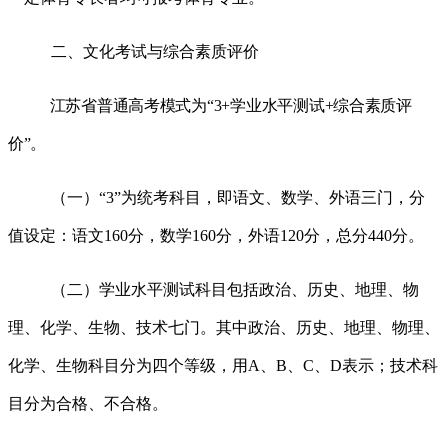
二、文化考试与综合素质评价
江苏省普通高考模式为
“
3+
学业水平测试
+
综合素质评
价
”
。
（一）
“
3
”
为统考科目，即语文、数学、外语三门，分
值设定：语文
160
分，数学
160
分，外语
120
分，总分
440
分。
（二）学业水平测试科目包括政治、历史、地理、物
理、化学、生物、技术七门。其中政治、历史、地理、物理、
化学、生物科目分为四个等级，用
A
、
B
、
C
、
D
表示；技术科
目分为合格、不合格。