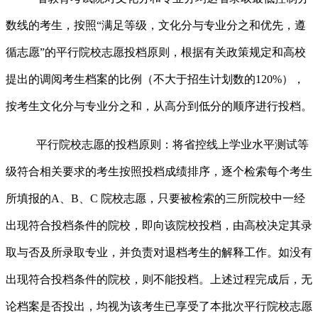
数线的考生，
按照
“
满足等级，
文化分与专业分之和优先，遵
循志愿
”
的平行院校志愿投档原
则，
根据有关政策规定和
高校
提出的调阅考生档案的比例（不大于招生计划数的
120%
），
按考生文化分与专业分之和，
从高分到低分的顺序
进行投档。
平行院校志愿的投档原则：将省控线上学业水平测试等
级符合相关要求的考生按照投档成绩排序，逐个检索每个考生
所填报的
A
、
B
、
C
院校志愿，只要被检索的三所院校中一经
出现符合投档条件的院校，即向该院校投档，由高校决定其录
取与否及所录取专业，并负责对退档考生的解释工作。如没有
出现符合投档条件的院校，则不能投档。上述过程完成后，无
论档案是否投出，均视为该考生已享受了本批次平行院校志愿