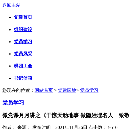
返回主站
党建首页
组织建设
党员学习
党员风采
群团工会
书记信箱
您现在的位置：
网站首页
>
党建园地
>
党员学习
党员学习
微党课月月讲之《干惊天动地事 做隐姓埋名人—致
作者：
来源：
发布时间：2021年11月26日
点击数：
9516