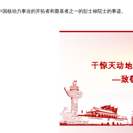
中国核动力事业的开拓者和奠基者之一的彭士禄院士的事迹。