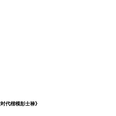
敬时代楷模彭士禄》