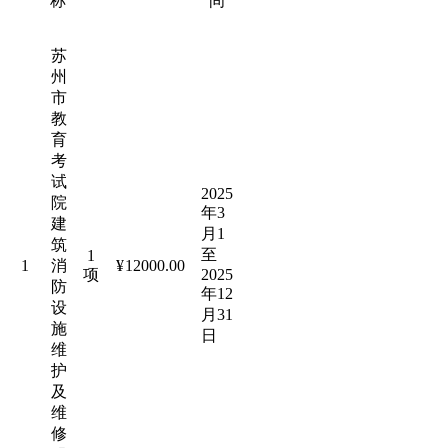
称
间
苏
州
市
教
育
考
试
2025
院
年3
建
月1
筑
至
1
1
消
¥
12000.00
项
2025
防
年12
设
月31
施
日
维
护
及
维
修