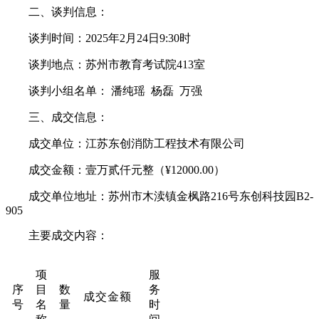
二、谈判信息：
谈判时间：
202
5
年
2
月
24
日
9:30
时
谈判地点：
苏州市教育考试院
413
室
谈判小
组名单：
潘纯瑶
杨磊
万强
三、成交信息：
成交单
位：
江苏东创消防工程技术
有限公司
成交金额：壹万
贰
仟元整（
¥
1
2000.00
）
成交单位地址：苏州
市木渎镇金枫路
216
号
东创科技园
B2-
905
主要成交内容：
项
服
序
目
数
务
成交金额
号
名
量
时