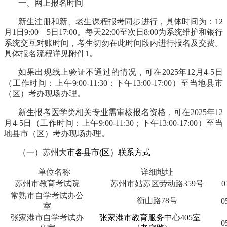
一、网上报名时间
新生注册和新、老生课程报考同步进行，具体时间为：
12
月1日9:00—5日17:00
。每天
22:00至次日8:00为系统维护和银行
系统交互对账时间，考生切勿在此时间段内进行报名及交费。
具体报名流程详见附件1。
如果出现线上验证不通过的情况，可在
202
5
年
12
月
4
-
5
日
（工作时间：上午
9:00-11:30；下午13:00-17:00）至当地
县
市
（区）考办现场办理。
新生报考医学类相关专业需审核报名资格，可在
202
5
年
12
月
4
-
5
日（工作时间：上午
9:00-11:30；下午13:00-17:00）至当
地
县
市（区）考办现场办理。
（一）
苏州大
市各
县
市
(区）联系方式
单位名称
详细地址
苏州市教育考试院
苏州市姑苏区劳动路
359号
0
常熟市自学考试办公
衡山路
78号
0
室
张家港市自学考试办
张家港市教育服务中心
405室
0