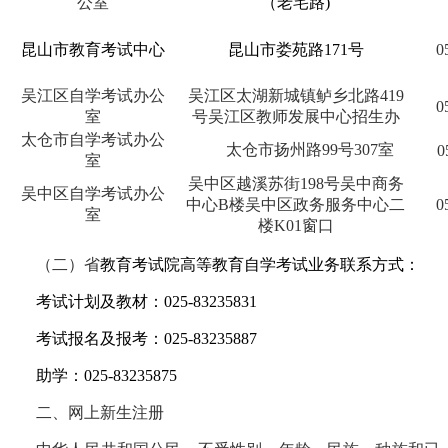
公室
（老宅路)
昆山市教育考试中心
昆山市娄苑路
171号
0
吴江区自学考试办公
吴江区太湖新城镇鲈乡北路
419
0
室
号吴江区教师发展中心招生办
太仓市自学考试办公
太仓市扬州路
99号307室
0
室
吴中区越溪苏街
198号吴中商务
吴中区自学考试办公
中心B楼吴中区政务服务中心二
0
室
楼K01窗口
（二）
省
教育考试院高等教育自学考试业务联系方式
：
考试计划及教材：
025-83235831
考试报名及报考：
025-83235887
助学：
025-83235875
二、网上新生注册